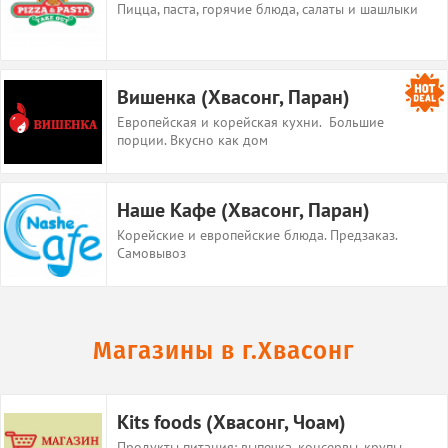
Пицца, паста, горячие блюда, салаты и шашлыки
Вишенка (Хвасонг, Паран)
Европейская и корейская кухни. Большие
порции. Вкусно как дом
Наше Кафе (Хвасонг, Паран)
Корейские и европейские блюда. Предзаказ.
Самовывоз
Магазины
в г.Хвасонг
Kits foods (Хвасонг, Чоам)
Продукты питания: выпечка, консервы, крупы,