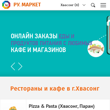
РУ. МАРКЕТ
Хвасонг (8)
РУССКОЯЗЫЧНЫЕ
ВСЕ
ОНЛАЙН ЗАКАЗЫ
ЕДЫ И
МАГАЗИНЫ
В ОДНОМ МЕСТE
ПРОДУКТОВ ПИТАНИЯ С ЛЮБИМЫХ
КАФЕ И МАГАЗИНОВ
Рестораны и кафе
в г.Хвасонг
Pizza & Pasta (Хвасонг, Паран)