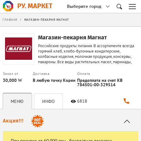
РУ. МАРКЕТ
Выберите город
ГЛАВНАЯ
/
МАГАЗИН-ПЕКАРНЯ МАГНАТ
Магазин-пекарня Магнат
Российские продукты питания. В ассортименте всегда
горячий хлеб, хлебо-булочные кондитерские,
колбасные изделия, молочная продукция, консервы,
макароны. Все виды растительных масел, маринады,
чаи, соки, крупы, широкий выбор алкогольных
напитко...
Заказ от
Доставка
Оплата
30,000 ₩
В любую точку Кореи
Предоплата на счет KB
784501-00-329514
6818
МЕНЮ
ИНФО
Акция!!!
При покупке от 60.000 вон - бесплатная доставка.