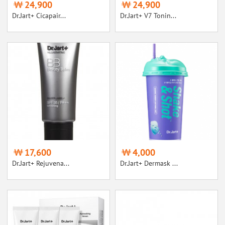
24,900
24,900
Dr.Jart+ Cicapair...
Dr.Jart+ V7 Tonin...
17,600
4,000
Dr.Jart+ Rejuvena...
Dr.Jart+ Dermask ...