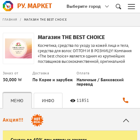
РУ. МАРКЕТ
Выберите город
ГЛАВНАЯ
/
МАГАЗИН THE BEST CHOICE
Магазин THE BEST CHOICE
Косметика, средства по уходу за кожей лица и тела,
средства для волос ОПТОМ И В РОЗНИЦУ! Компания
«The best choice» является одним из крупнейших
поставщиков высококачественной, оригинальной
косметической продукции из Южной Кореи по
конкуренто...
Заказ от
Доставка
Оплата
30,000 ₩
По Корее и зарубеж
Наличные / Банковский
перевод
11851
МЕНЮ
ИНФО
Акция!!!
Скидки до 40% при оптовых заказах